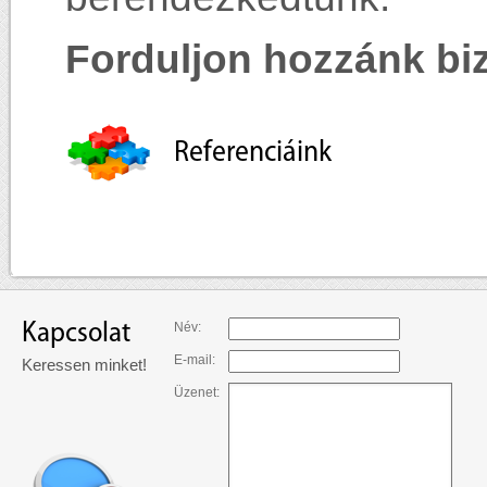
Forduljon hozzánk bi
Referenciáink
Kapcsolat
Név:
E-mail:
Keressen minket!
Üzenet: