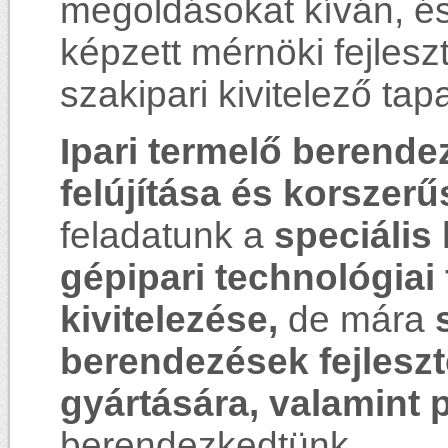
megoldásokat kíván, é
képzett mérnöki fejlesz
szakipari kivitelező ta
Ipari termelő berend
felújítása és korszerű
feladatunk a
speciális
gépipari technológiai
kivitelezése,
de mára
berendezések fejleszt
gyártására, valamint 
berendezkedtünk.