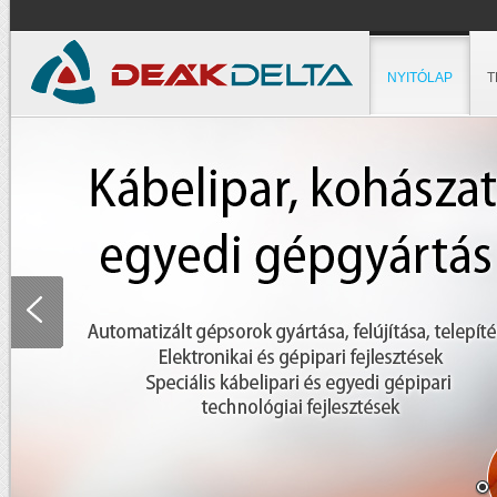
NYITÓLAP
T