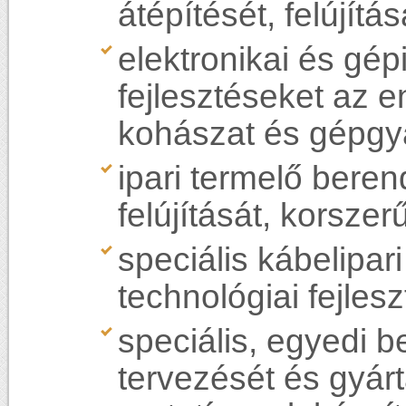
átépítését, felújítás
elektronikai és gép
fejlesztéseket az e
kohászat és gépgyá
ipari termelő bere
felújítását, korszer
speciális kábelipar
technológiai fejles
speciális, egyedi b
tervezését és gyárt