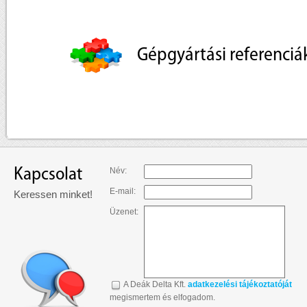
Gépgyártási referenciá
Kapcsolat
Név:
E-mail:
Keressen minket!
Üzenet:
A Deák Delta Kft.
adatkezelési tájékoztatóját
megismertem és elfogadom.