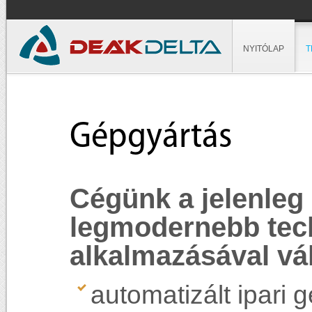
NYITÓLAP
T
Gépgyártás
Cégünk a jelenleg 
legmodernebb tec
alkalmazásával vál
automatizált ipari 